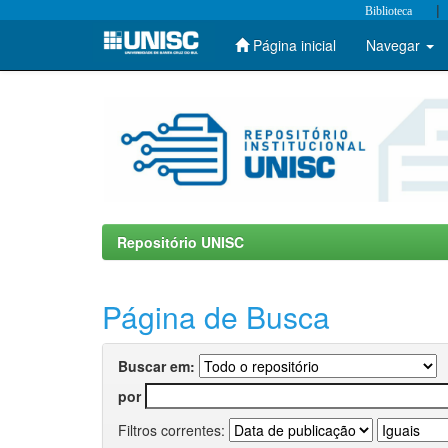
|
Biblioteca
Página inicial
Navegar
Skip
navigation
Repositório UNISC
Página de Busca
Buscar em:
por
Filtros correntes: