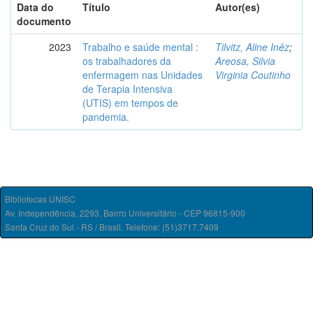
Data do
Título
Autor(es)
documento
2023
Trabalho e saúde mental :
Tilvitz, Aline Inêz
;
os trabalhadores da
Areosa, Silvia
enfermagem nas Unidades
Virginia Coutinho
de Terapia Intensiva
(UTIS) em tempos de
pandemia.
Bibliotecas UNISC
Av. Independência, 2293, Bairro Universitário - CEP 96815-900
Santa Cruz do Sul - RS / Brasil. Telefone: (51)3717.7409