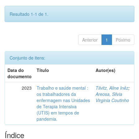
Resultado 1-1 de 1.
Anterior
1
Póximo
Conjunto de itens:
Data do
Título
Autor(es)
documento
2023
Trabalho e saúde mental :
Tilvitz, Aline Inêz
;
os trabalhadores da
Areosa, Silvia
enfermagem nas Unidades
Virginia Coutinho
de Terapia Intensiva
(UTIS) em tempos de
pandemia.
Índice