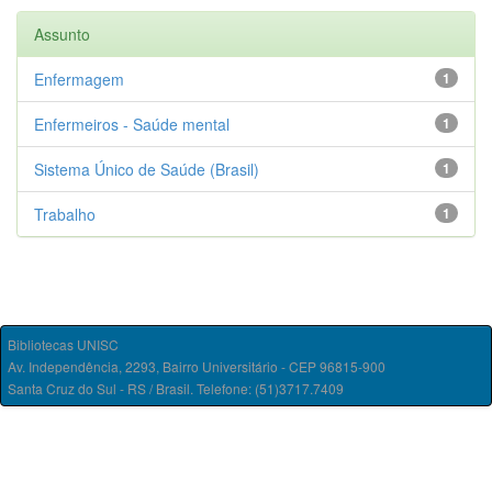
Assunto
Enfermagem
1
Enfermeiros - Saúde mental
1
Sistema Único de Saúde (Brasil)
1
Trabalho
1
Bibliotecas UNISC
Av. Independência, 2293, Bairro Universitário - CEP 96815-900
Santa Cruz do Sul - RS / Brasil. Telefone: (51)3717.7409