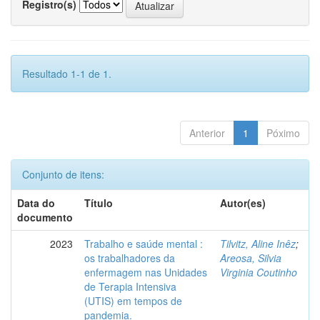
Registro(s)
Resultado 1-1 de 1.
Anterior
1
Póximo
Conjunto de itens:
Data do
Título
Autor(es)
documento
2023
Trabalho e saúde mental :
Tilvitz, Aline Inêz
;
os trabalhadores da
Areosa, Silvia
enfermagem nas Unidades
Virginia Coutinho
de Terapia Intensiva
(UTIS) em tempos de
pandemia.