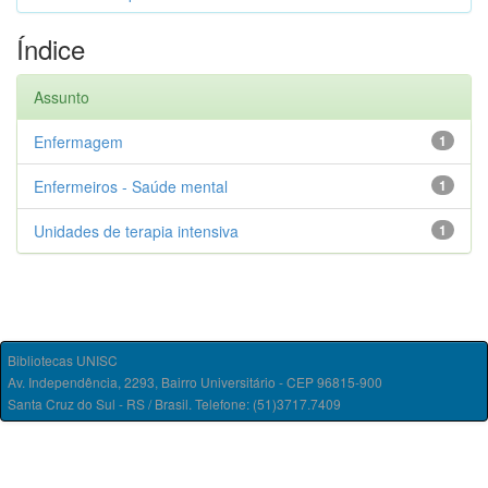
Índice
Assunto
Enfermagem
1
Enfermeiros - Saúde mental
1
Unidades de terapia intensiva
1
Bibliotecas UNISC
Av. Independência, 2293, Bairro Universitário - CEP 96815-900
Santa Cruz do Sul - RS / Brasil. Telefone: (51)3717.7409