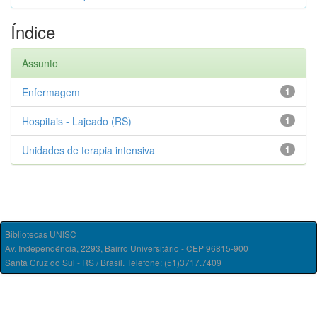
Índice
Assunto
Enfermagem
1
Hospitais - Lajeado (RS)
1
Unidades de terapia intensiva
1
Bibliotecas UNISC
Av. Independência, 2293, Bairro Universitário - CEP 96815-900
Santa Cruz do Sul - RS / Brasil. Telefone: (51)3717.7409