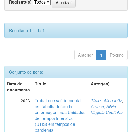
Registro(s)
Resultado 1-1 de 1.
Anterior
1
Póximo
Conjunto de itens:
Data do
Título
Autor(es)
documento
2023
Trabalho e saúde mental :
Tilvitz, Aline Inêz
;
os trabalhadores da
Areosa, Silvia
enfermagem nas Unidades
Virginia Coutinho
de Terapia Intensiva
(UTIS) em tempos de
pandemia.