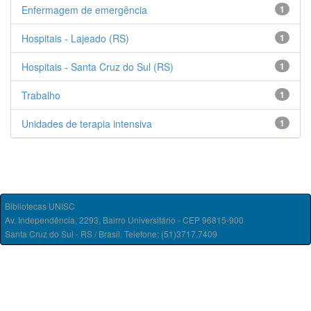
Enfermagem de emergência
1
Hospitais - Lajeado (RS)
1
Hospitais - Santa Cruz do Sul (RS)
1
Trabalho
1
Unidades de terapia intensiva
1
Bibliotecas UNISC
Av. Independência, 2293, Bairro Universitário - CEP 96815-900
Santa Cruz do Sul - RS / Brasil. Telefone: (51)3717.7409