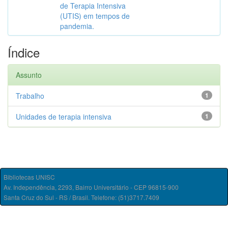
de Terapia Intensiva
(UTIS) em tempos de
pandemia.
Índice
Assunto
Trabalho
1
Unidades de terapia intensiva
1
Bibliotecas UNISC
Av. Independência, 2293, Bairro Universitário - CEP 96815-900
Santa Cruz do Sul - RS / Brasil. Telefone: (51)3717.7409