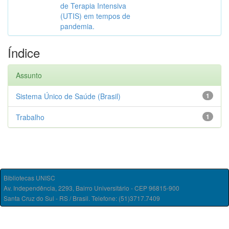
de Terapia Intensiva
(UTIS) em tempos de
pandemia.
Índice
Assunto
Sistema Único de Saúde (Brasil)
1
Trabalho
1
Bibliotecas UNISC
Av. Independência, 2293, Bairro Universitário - CEP 96815-900
Santa Cruz do Sul - RS / Brasil. Telefone: (51)3717.7409