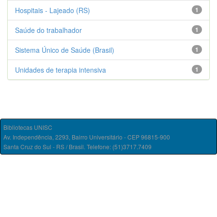
Hospitais - Lajeado (RS)
1
Saúde do trabalhador
1
Sistema Único de Saúde (Brasil)
1
Unidades de terapia intensiva
1
Bibliotecas UNISC
Av. Independência, 2293, Bairro Universitário - CEP 96815-900
Santa Cruz do Sul - RS / Brasil. Telefone: (51)3717.7409