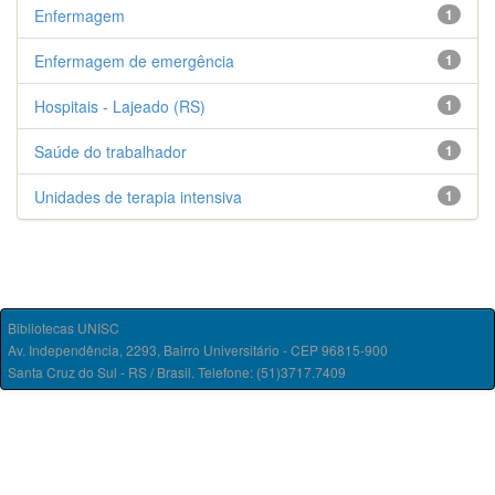
Enfermagem
1
Enfermagem de emergência
1
Hospitais - Lajeado (RS)
1
Saúde do trabalhador
1
Unidades de terapia intensiva
1
Bibliotecas UNISC
Av. Independência, 2293, Bairro Universitário - CEP 96815-900
Santa Cruz do Sul - RS / Brasil. Telefone: (51)3717.7409