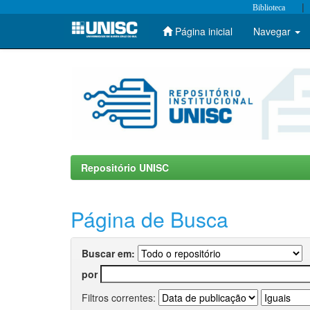
|
Biblioteca
Página inicial
Navegar
Skip
navigation
Repositório UNISC
Página de Busca
Buscar em:
por
Filtros correntes: