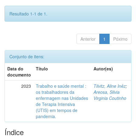
Resultado 1-1 de 1.
Anterior
1
Póximo
Conjunto de itens:
Data do
Título
Autor(es)
documento
2023
Trabalho e saúde mental :
Tilvitz, Aline Inêz
;
os trabalhadores da
Areosa, Silvia
enfermagem nas Unidades
Virginia Coutinho
de Terapia Intensiva
(UTIS) em tempos de
pandemia.
Índice