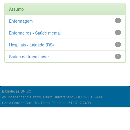
Assunto
Enfermagem
1
Enfermeiros - Saúde mental
1
Hospitais - Lajeado (RS)
1
Saúde do trabalhador
1
Bibliotecas UNISC
Av. Independência, 2293, Bairro Universitário - CEP 96815-900
Santa Cruz do Sul - RS / Brasil. Telefone: (51)3717.7409