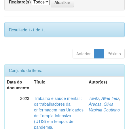
Registro(s)
Resultado 1-1 de 1.
Anterior
1
Póximo
Conjunto de itens:
Data do
Título
Autor(es)
documento
2023
Trabalho e saúde mental :
Tilvitz, Aline Inêz
;
os trabalhadores da
Areosa, Silvia
enfermagem nas Unidades
Virginia Coutinho
de Terapia Intensiva
(UTIS) em tempos de
pandemia.