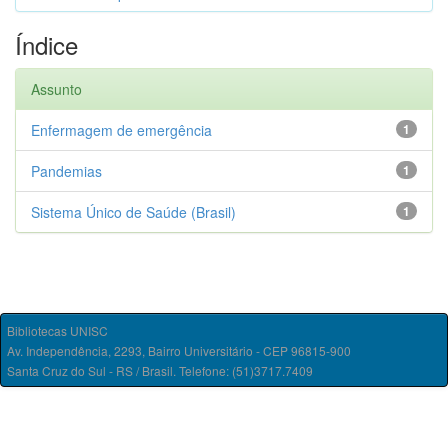
Índice
Assunto
Enfermagem de emergência
1
Pandemias
1
Sistema Único de Saúde (Brasil)
1
Bibliotecas UNISC
Av. Independência, 2293, Bairro Universitário - CEP 96815-900
Santa Cruz do Sul - RS / Brasil. Telefone: (51)3717.7409