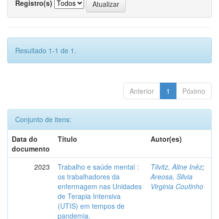
Registro(s)
Resultado 1-1 de 1.
Anterior
1
Póximo
Conjunto de itens:
Data do
Título
Autor(es)
documento
2023
Trabalho e saúde mental :
Tilvitz, Aline Inêz
;
os trabalhadores da
Areosa, Silvia
enfermagem nas Unidades
Virginia Coutinho
de Terapia Intensiva
(UTIS) em tempos de
pandemia.