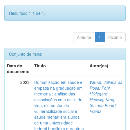
Resultado 1-1 de 1.
Anterior
1
Póximo
Conjunto de itens:
Data do
Título
Autor(es)
documento
2023
Humanização em saúde e
Wendt, Juliana da
empatia na graduação em
Rosa
;
Pohl,
medicina : análise das
Hildegard
associações com estilo de
Hedwig
;
Krug,
vida, elementos de
Suzane Beatriz
vulnerabilidade social e
Frantz
saúde mental em alunos
de uma universidade
federal brasileira durante a