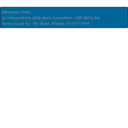
Bibliotecas UNISC
Av. Independência, 2293, Bairro Universitário - CEP 96815-900
Santa Cruz do Sul - RS / Brasil. Telefone: (51)3717.7409