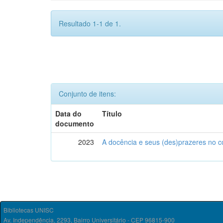
Resultado 1-1 de 1.
Conjunto de itens:
Data do
Título
documento
2023
A docência e seus (des)prazeres no co
Bibliotecas UNISC
Av. Independência, 2293, Bairro Universitário - CEP 96815-900