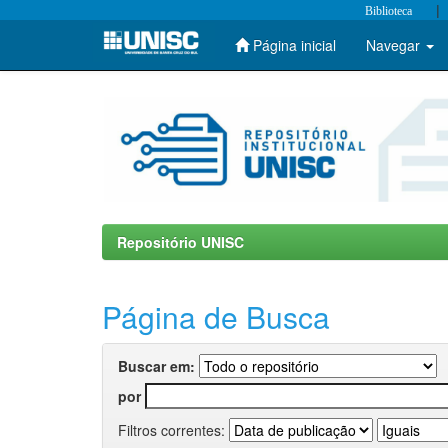
|
Biblioteca
Página inicial
Navegar
Skip
navigation
Repositório UNISC
Página de Busca
Buscar em:
por
Filtros correntes: