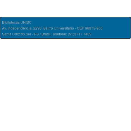
Bibliotecas UNISC
Av. Independência, 2293, Bairro Universitário - CEP 96815-900
Santa Cruz do Sul - RS / Brasil. Telefone: (51)3717.7409