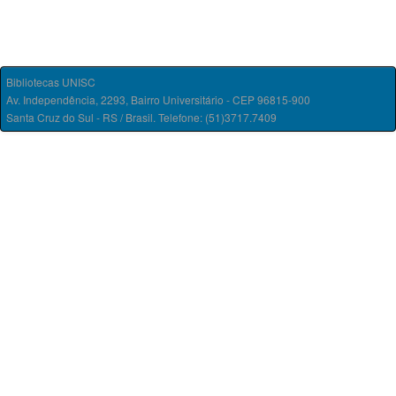
Bibliotecas UNISC
Av. Independência, 2293, Bairro Universitário - CEP 96815-900
Santa Cruz do Sul - RS / Brasil. Telefone: (51)3717.7409