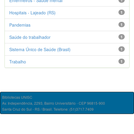
Enfermeiros - Saúde mental
1
Hospitais - Lajeado (RS)
1
Pandemias
1
Saúde do trabalhador
1
Sistema Único de Saúde (Brasil)
1
Trabalho
1
Bibliotecas UNISC
Av. Independência, 2293, Bairro Universitário - CEP 96815-900
Santa Cruz do Sul - RS / Brasil. Telefone: (51)3717.7409