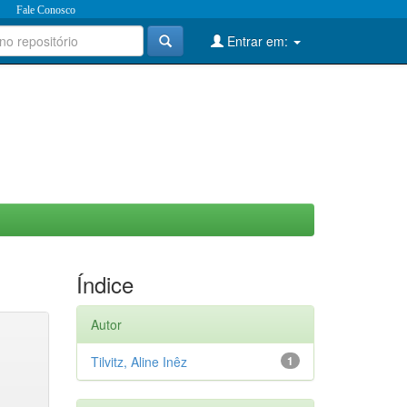
Fale Conosco
Entrar em:
Índice
Autor
Tilvitz, Aline Inêz
1