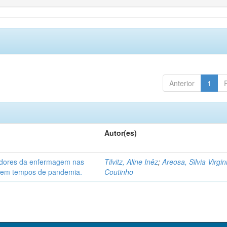
Anterior
1
Autor(es)
hadores da enfermagem nas
Tilvitz, Aline Inêz
;
Areosa, Silvia Virgin
) em tempos de pandemia.
Coutinho