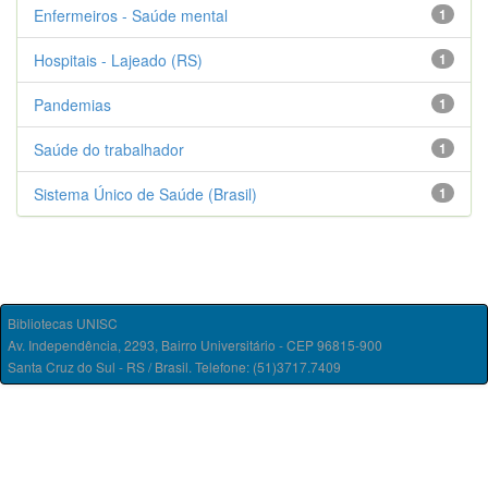
Enfermeiros - Saúde mental
1
Hospitais - Lajeado (RS)
1
Pandemias
1
Saúde do trabalhador
1
Sistema Único de Saúde (Brasil)
1
Bibliotecas UNISC
Av. Independência, 2293, Bairro Universitário - CEP 96815-900
Santa Cruz do Sul - RS / Brasil. Telefone: (51)3717.7409