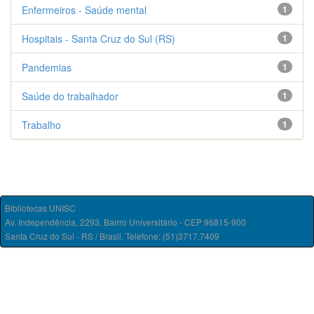
Enfermeiros - Saúde mental
1
Hospitais - Santa Cruz do Sul (RS)
1
Pandemias
1
Saúde do trabalhador
1
Trabalho
1
Bibliotecas UNISC
Av. Independência, 2293, Bairro Universitário - CEP 96815-900
Santa Cruz do Sul - RS / Brasil. Telefone: (51)3717.7409