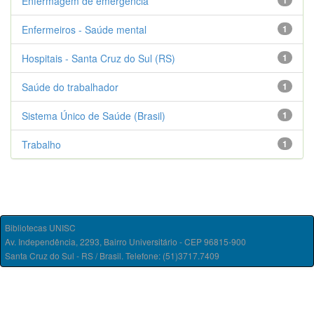
Enfermagem de emergência
1
Enfermeiros - Saúde mental
1
Hospitais - Santa Cruz do Sul (RS)
1
Saúde do trabalhador
1
Sistema Único de Saúde (Brasil)
1
Trabalho
1
Bibliotecas UNISC
Av. Independência, 2293, Bairro Universitário - CEP 96815-900
Santa Cruz do Sul - RS / Brasil. Telefone: (51)3717.7409