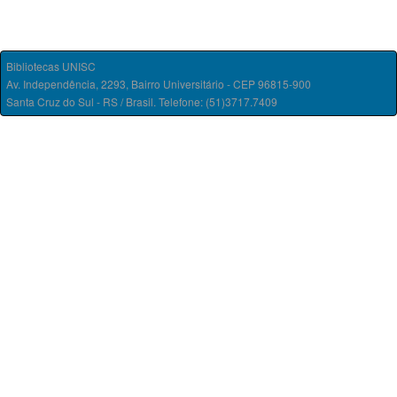
Bibliotecas UNISC
Av. Independência, 2293, Bairro Universitário - CEP 96815-900
Santa Cruz do Sul - RS / Brasil. Telefone: (51)3717.7409