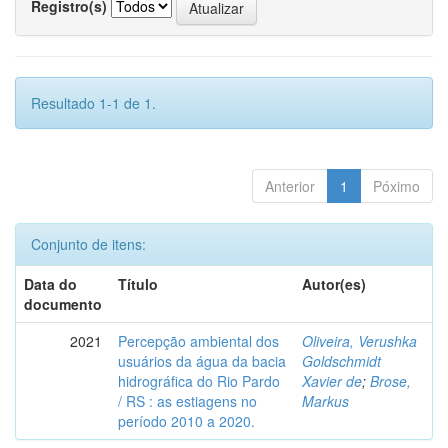
Registro(s)
Resultado 1-1 de 1.
Anterior
1
Póximo
Conjunto de itens:
Data do
Título
Autor(es)
documento
2021
Percepção ambiental dos
Oliveira, Verushka
usuários da água da bacia
Goldschmidt
hidrográfica do Rio Pardo
Xavier de
;
Brose,
/ RS : as estiagens no
Markus
período 2010 a 2020.