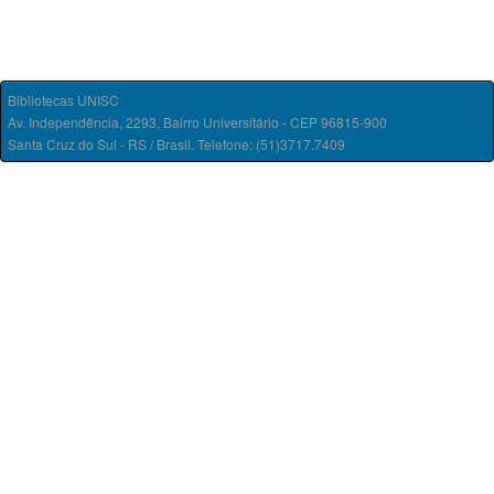
Bibliotecas UNISC
Av. Independência, 2293, Bairro Universitário - CEP 96815-900
Santa Cruz do Sul - RS / Brasil. Telefone: (51)3717.7409