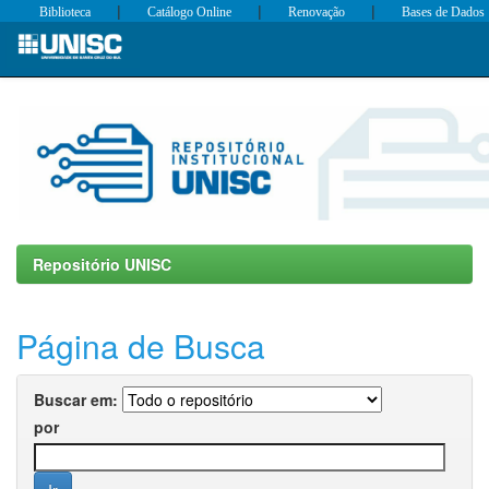
|
|
|
Biblioteca
Catálogo Online
Renovação
Bases de Dados
Skip
navigation
Repositório UNISC
Página de Busca
Buscar em:
por