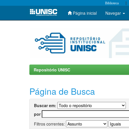
|
Biblioteca
Página inicial
Navegar
Skip
navigation
Repositório UNISC
Página de Busca
Buscar em:
por
Filtros correntes: