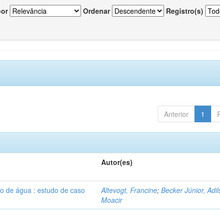
por
Ordenar
Registro(s)
Anterior
1
Autor(es)
o de água : estudo de caso
Altevogt, Francine
;
Becker Júnior, Adi
Moacir