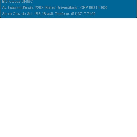
Bibliotecas UNISC
Av. Independência, 2293, Bairro Universitário - CEP 96815-900
Santa Cruz do Sul - RS / Brasil. Telefone: (51)3717.7409