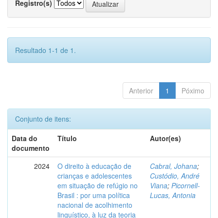
Registro(s)
Resultado 1-1 de 1.
Anterior
1
Póximo
Conjunto de itens:
Data do
Título
Autor(es)
documento
2024
O direito à educação de
Cabral, Johana
;
crianças e adolescentes
Custódio, André
em situação de refúgio no
Viana
;
Picornell-
Brasil : por uma política
Lucas, Antonia
nacional de acolhimento
linguístico, à luz da teoria