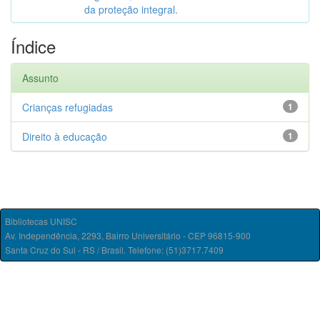
da proteção integral.
Índice
Assunto
Crianças refugiadas
1
Direito à educação
1
Bibliotecas UNISC
Av. Independência, 2293, Bairro Universitário - CEP 96815-900
Santa Cruz do Sul - RS / Brasil. Telefone: (51)3717.7409