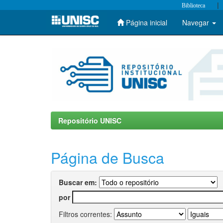
|
Biblioteca
Página inicial
Navegar
Skip
navigation
Repositório UNISC
Página de Busca
Buscar em:
por
Filtros correntes: