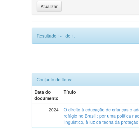
Resultado 1-1 de 1.
Conjunto de itens:
Data do
Título
documento
2024
O direito à educação de crianças e a
refúgio no Brasil : por uma política n
linguístico, à luz da teoria da proteção 