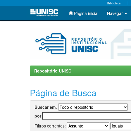
|
Biblioteca
Página inicial
Navegar
Skip
navigation
Repositório UNISC
Página de Busca
Buscar em:
por
Filtros correntes: