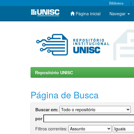
|
Biblioteca
Página inicial
Navegar
Skip
navigation
Repositório UNISC
Página de Busca
Buscar em:
por
Filtros correntes: