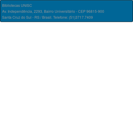
Bibliotecas UNISC
Av. Independência, 2293, Bairro Universitário - CEP 96815-900
Santa Cruz do Sul - RS / Brasil. Telefone: (51)3717.7409