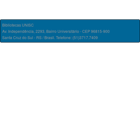
Bibliotecas UNISC
Av. Independência, 2293, Bairro Universitário - CEP 96815-900
Santa Cruz do Sul - RS / Brasil. Telefone: (51)3717.7409