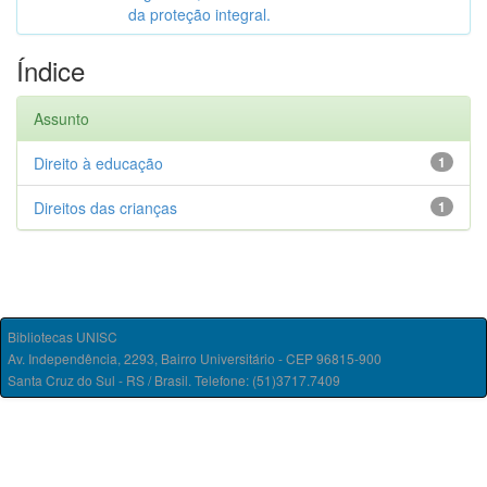
da proteção integral.
Índice
Assunto
Direito à educação
1
Direitos das crianças
1
Bibliotecas UNISC
Av. Independência, 2293, Bairro Universitário - CEP 96815-900
Santa Cruz do Sul - RS / Brasil. Telefone: (51)3717.7409