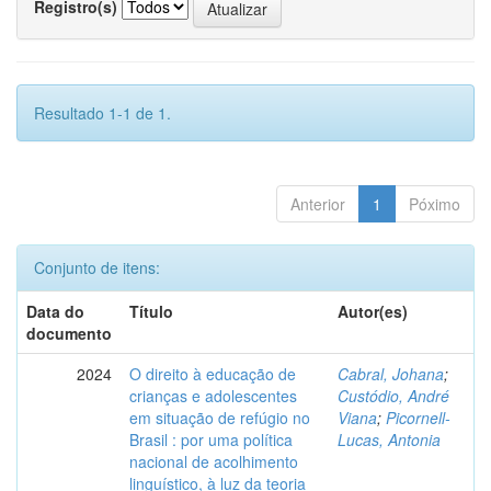
Registro(s)
Resultado 1-1 de 1.
Anterior
1
Póximo
Conjunto de itens:
Data do
Título
Autor(es)
documento
2024
O direito à educação de
Cabral, Johana
;
crianças e adolescentes
Custódio, André
em situação de refúgio no
Viana
;
Picornell-
Brasil : por uma política
Lucas, Antonia
nacional de acolhimento
linguístico, à luz da teoria