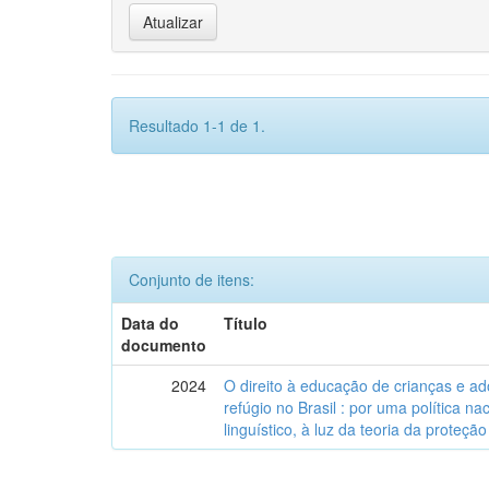
Resultado 1-1 de 1.
Conjunto de itens:
Data do
Título
documento
2024
O direito à educação de crianças e a
refúgio no Brasil : por uma política n
linguístico, à luz da teoria da proteção 