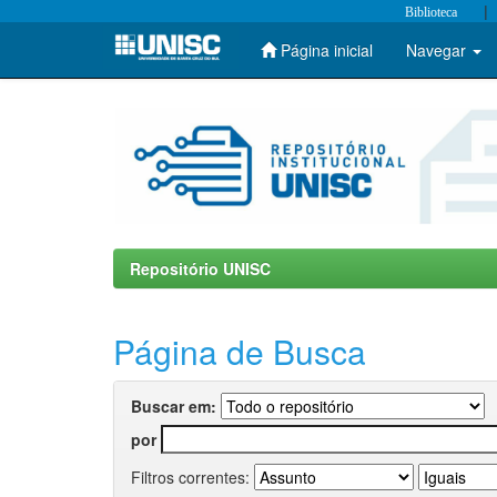
|
Biblioteca
Página inicial
Navegar
Skip
navigation
Repositório UNISC
Página de Busca
Buscar em:
por
Filtros correntes: