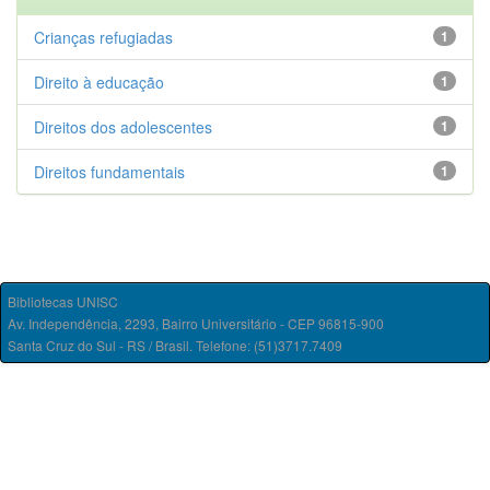
Crianças refugiadas
1
Direito à educação
1
Direitos dos adolescentes
1
Direitos fundamentais
1
Bibliotecas UNISC
Av. Independência, 2293, Bairro Universitário - CEP 96815-900
Santa Cruz do Sul - RS / Brasil. Telefone: (51)3717.7409