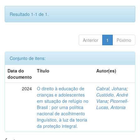
Resultado 1-1 de 1.
Anterior
1
Póximo
Conjunto de itens:
Data do
Título
Autor(es)
documento
2024
O direito à educação de
Cabral, Johana
;
crianças e adolescentes
Custódio, André
em situação de refúgio no
Viana
;
Picornell-
Brasil : por uma política
Lucas, Antonia
nacional de acolhimento
linguístico, à luz da teoria
da proteção integral.