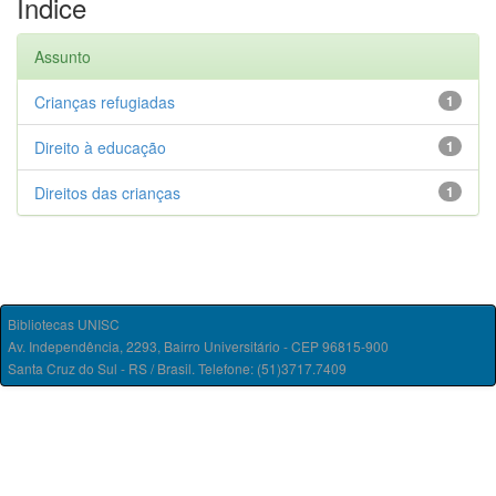
Índice
Assunto
Crianças refugiadas
1
Direito à educação
1
Direitos das crianças
1
Bibliotecas UNISC
Av. Independência, 2293, Bairro Universitário - CEP 96815-900
Santa Cruz do Sul - RS / Brasil. Telefone: (51)3717.7409