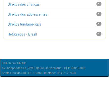
Direitos das crianças
1
Direitos dos adolescentes
1
Direitos fundamentais
1
Refugiados - Brasil
1
Bibliotecas UNISC
Av. Independência, 2293, Bairro Universitário - CEP 96815-900
Santa Cruz do Sul - RS / Brasil. Telefone: (51)3717.7409