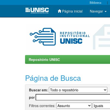
|
Biblioteca
Página inicial
Navegar
Skip
navigation
Repositório UNISC
Página de Busca
Buscar em:
por
Filtros correntes: