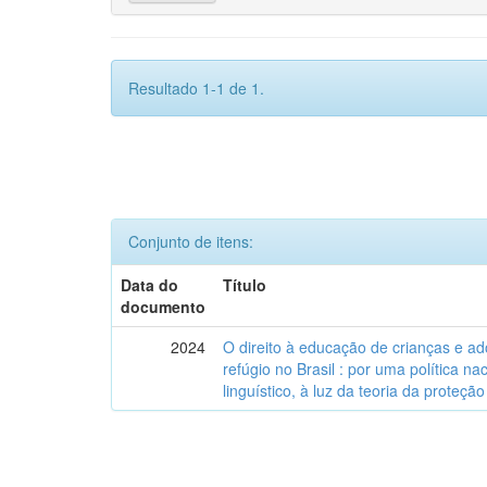
Resultado 1-1 de 1.
Conjunto de itens:
Data do
Título
documento
2024
O direito à educação de crianças e a
refúgio no Brasil : por uma política n
linguístico, à luz da teoria da proteção 