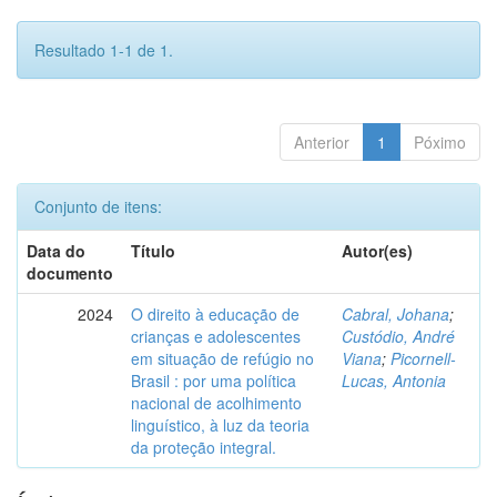
Resultado 1-1 de 1.
Anterior
1
Póximo
Conjunto de itens:
Data do
Título
Autor(es)
documento
2024
O direito à educação de
Cabral, Johana
;
crianças e adolescentes
Custódio, André
em situação de refúgio no
Viana
;
Picornell-
Brasil : por uma política
Lucas, Antonia
nacional de acolhimento
linguístico, à luz da teoria
da proteção integral.