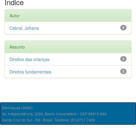
Índice
Autor
Cabral, Johana
1
Assunto
Direitos das crianças
1
Direitos fundamentais
1
Bibliotecas UNISC
Av. Independência, 2293, Bairro Universitário - CEP 96815-900
Santa Cruz do Sul - RS / Brasil. Telefone: (51)3717.7409