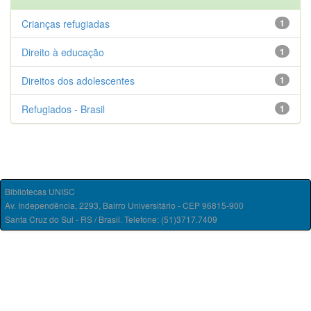
Crianças refugiadas
1
Direito à educação
1
Direitos dos adolescentes
1
Refugiados - Brasil
1
Bibliotecas UNISC
Av. Independência, 2293, Bairro Universitário - CEP 96815-900
Santa Cruz do Sul - RS / Brasil. Telefone: (51)3717.7409