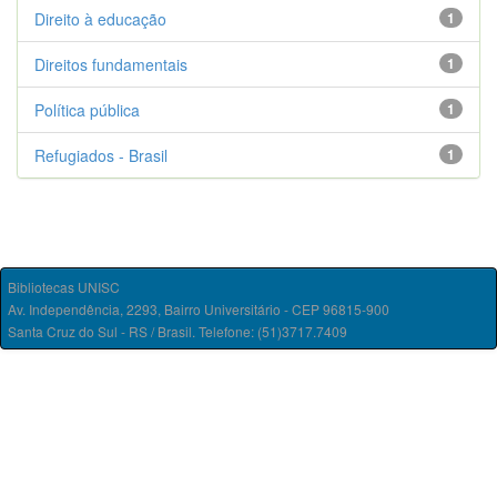
Direito à educação
1
Direitos fundamentais
1
Política pública
1
Refugiados - Brasil
1
Bibliotecas UNISC
Av. Independência, 2293, Bairro Universitário - CEP 96815-900
Santa Cruz do Sul - RS / Brasil. Telefone: (51)3717.7409