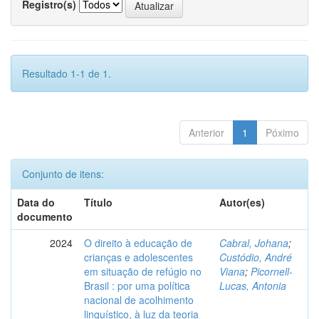
Registro(s)
Resultado 1-1 de 1.
Anterior
1
Póximo
Conjunto de itens:
Data do
Título
Autor(es)
documento
2024
O direito à educação de
Cabral, Johana
;
crianças e adolescentes
Custódio, André
em situação de refúgio no
Viana
;
Picornell-
Brasil : por uma política
Lucas, Antonia
nacional de acolhimento
linguístico, à luz da teoria