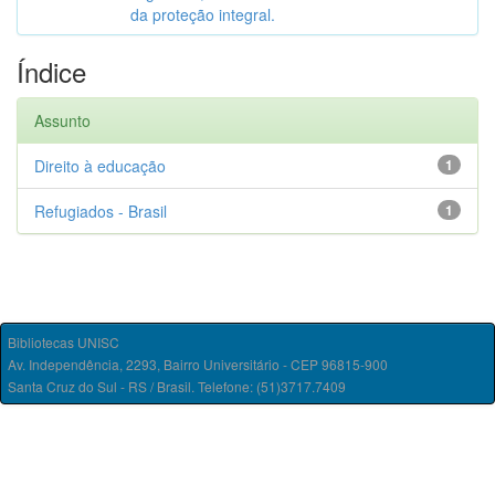
da proteção integral.
Índice
Assunto
Direito à educação
1
Refugiados - Brasil
1
Bibliotecas UNISC
Av. Independência, 2293, Bairro Universitário - CEP 96815-900
Santa Cruz do Sul - RS / Brasil. Telefone: (51)3717.7409