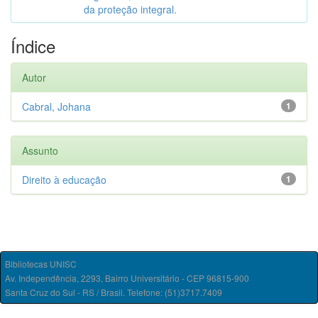
da proteção integral.
Índice
Autor
Cabral, Johana
1
Assunto
Direito à educação
1
Bibliotecas UNISC
Av. Independência, 2293, Bairro Universitário - CEP 96815-900
Santa Cruz do Sul - RS / Brasil. Telefone: (51)3717.7409