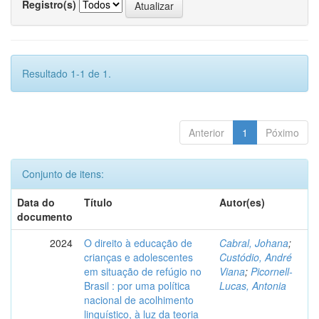
Registro(s)
Resultado 1-1 de 1.
Anterior
1
Póximo
Conjunto de itens:
Data do
Título
Autor(es)
documento
2024
O direito à educação de
Cabral, Johana
;
crianças e adolescentes
Custódio, André
em situação de refúgio no
Viana
;
Picornell-
Brasil : por uma política
Lucas, Antonia
nacional de acolhimento
linguístico, à luz da teoria