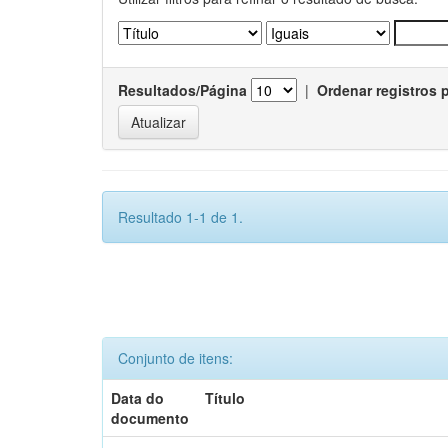
Resultados/Página
|
Ordenar registros 
Resultado 1-1 de 1.
Conjunto de itens:
Data do
Título
documento