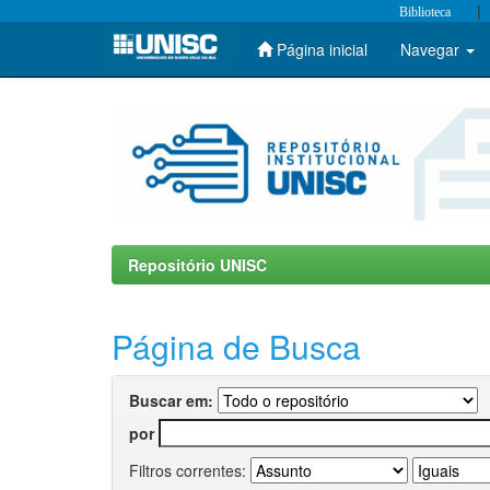
|
Biblioteca
Página inicial
Navegar
Skip
navigation
Repositório UNISC
Página de Busca
Buscar em:
por
Filtros correntes: