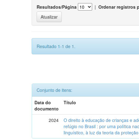
Resultados/Página
|
Ordenar registros 
Resultado 1-1 de 1.
Conjunto de itens:
Data do
Título
documento
2024
O direito à educação de crianças e a
refúgio no Brasil : por uma política n
linguístico, à luz da teoria da proteção 