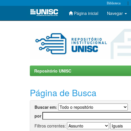
|
Biblioteca
Página inicial
Navegar
Skip
navigation
Repositório UNISC
Página de Busca
Buscar em:
por
Filtros correntes: