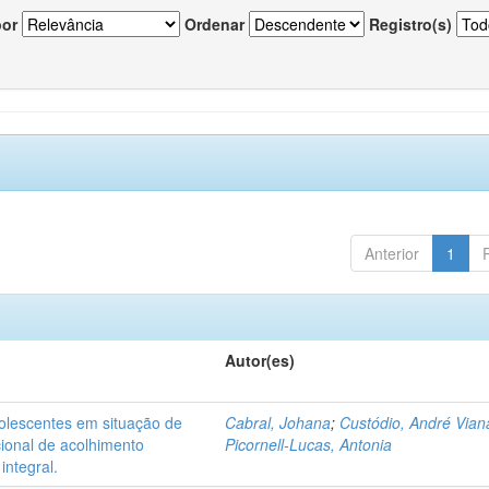
por
Ordenar
Registro(s)
Anterior
1
Autor(es)
dolescentes em situação de
Cabral, Johana
;
Custódio, André Vian
acional de acolhimento
Picornell-Lucas, Antonia
integral.