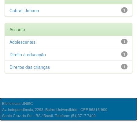
Cabral, Johana
1
Assunto
Adolescentes
1
Direito à educação
1
Direitos das crianças
1
Bibliotecas UNISC
Av. Independência, 2293, Bairro Universitário - CEP 96815-900
Santa Cruz do Sul - RS / Brasil. Telefone: (51)3717.7409