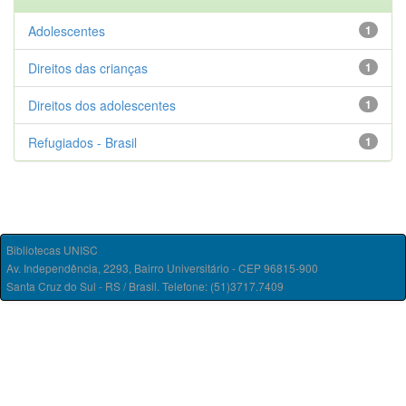
Adolescentes
1
Direitos das crianças
1
Direitos dos adolescentes
1
Refugiados - Brasil
1
Bibliotecas UNISC
Av. Independência, 2293, Bairro Universitário - CEP 96815-900
Santa Cruz do Sul - RS / Brasil. Telefone: (51)3717.7409