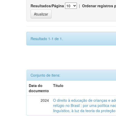
Resultados/Página
|
Ordenar registros 
Resultado 1-1 de 1.
Conjunto de itens:
Data do
Título
documento
2024
O direito à educação de crianças e a
refúgio no Brasil : por uma política n
linguístico, à luz da teoria da proteção 