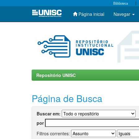
|
Biblioteca
Página inicial
Navegar
Skip
navigation
Repositório UNISC
Página de Busca
Buscar em:
por
Filtros correntes: