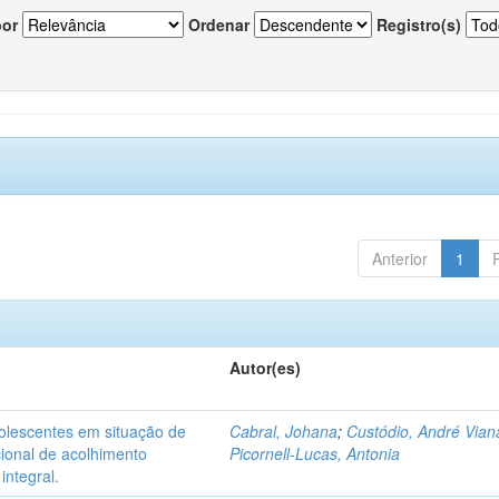
por
Ordenar
Registro(s)
Anterior
1
Autor(es)
dolescentes em situação de
Cabral, Johana
;
Custódio, André Vian
acional de acolhimento
Picornell-Lucas, Antonia
integral.